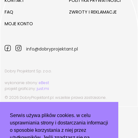
KONTAKT
POLITYKA PRYWATNOŚCI
FAQ
ZWROTY I REKLAMACJE
MOJE KONTO
info@dobryprojektant.pl
Dobry Projektant Sp. z o.o.
wykonanie strony:
eBest
projekt graficzny:
just.mi
© 2026 DobryProjektant.pl. wszelkie prawa zastrzeżone.
Serwis używa plików cookies. w celu
usprawniania strony i dostarczania informacji
o sposobie korzystania z niej przez
użytkowników. Jeśli zgadzasz się na