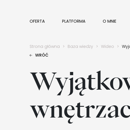
OFERTA
PLATFORMA
O MNIE
Strona główna
Baza wiedzy
Wideo
Wyj
WRÓĆ
Wyjątkow
wnętrzac