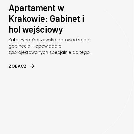
K
Apartament w
p
Krakowie: Gabinet i
p
hol wejściowy
Ry
te
Katarzyna Kraszewska oprowadza po
kar
gabinecie – opowiada o
zaprojektowanych specjalnie do tego...
PR
ZOBACZ