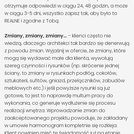
otrzymuje odpowiedzi w ciągu 24, 48 godzin, a może
w ciągu 3-5 dni, wszystko zapisz tak, aby było to
REALNE i zgodne z Tobą.
Zmiany, zmiany, zmiany…
– klienci często nie
wiedzą, dlaczego architekci tak bardzo się denerwują
z powodu zmian. Wyjaśnij w ofercie, że zmiany, które
mogą się wydawać małe dla klienta, wywołują
szereg czynności i rysunków (np. skrócenie jednej
ściany, to zmiany w rysunkach podłóg, cokołów,
sztukaterii, sufitów, gniazd, przełączników, zabudów
meblowych etc.) i jeśli powyższe rysunki są już
gotowe, to jest to naprawdę multum pracy do
wykonania, co generuje wydłużenie się procesu
realizacji wnętrza. Wprowadzanie zmian do
zaakceptowanego projektu powoduje, że zakładany
w umowie harmonogram kompletnie się rozkleja.
Klient powinien mieć tę świadomość już na etapie