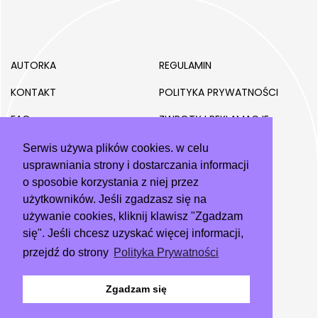
AUTORKA
REGULAMIN
KONTAKT
POLITYKA PRYWATNOŚCI
FAQ
ZWROTY I REKLAMACJE
MOJE KONTO
Serwis używa plików cookies. w celu
usprawniania strony i dostarczania informacji
o sposobie korzystania z niej przez
użytkowników. Jeśli zgadzasz się na
info@dobryprojektant.pl
używanie cookies, kliknij klawisz "Zgadzam
się". Jeśli chcesz uzyskać więcej informacji,
przejdź do strony
Polityka Prywatności
Dobry Projektant Sp. z o.o.
wykonanie strony:
eBest
Zgadzam się
projekt graficzny:
just.mi
© 2026 DobryProjektant.pl. wszelkie prawa zastrzeżone.