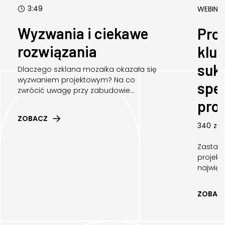
3:49
WEBINA
Wyzwania i ciekawe
Proj
rozwiązania
klu
suk
Dlaczego szklana mozaika okazała się
wyzwaniem projektowym? Na co
spec
zwrócić uwagę przy zabudowie...
pro
ZOBACZ
340
zł
Zastana
projekt
najwięks
ZOBAC