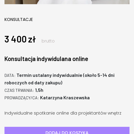
KONSULTACJE
3 400
zł
brutto
Konsultacja indywidulana online
Termin ustalany indywidualnie (około 5-14 dni
DATA:
roboczych od daty zakupu)
1,5h
CZAS TRWANIA:
Katarzyna Kraszewska
PROWADZĄCY/CA:
Indywidualne spotkanie online dla projektantów wnętrz
DODAJ DO KOSZYKA